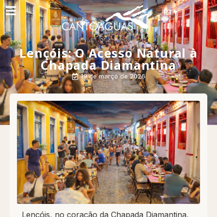
PT ▾
Lençóis: O Acesso Natural à
Chapada Diamantina
19 de março de 2026
Lençóis, no coração da Chapada Diamantina,