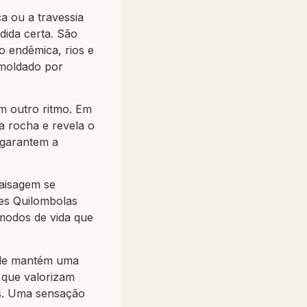
a ou a travessia
dida certa. São
o endêmica, rios e
 moldado por
m outro ritmo. Em
a rocha e revela o
 garantem a
paisagem se
es Quilombolas
 modos de vida que
dade mantém uma
s que valorizam
os. Uma sensação