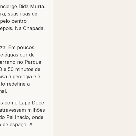
ncierge Dida Murta.
ra, suas ruas de
pelo centro
depois. Na Chapada,
reza. Em poucos
de águas cor de
Serrano no Parque
0 e 50 minutos de
isa à geologia e à
to redefine a
al.
nas como Lapa Doce
 atravessam milhões
o Pai Inácio, onde
o de espaço. A