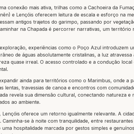
a conexão mais ativa, trilhas como a Cachoeira da Fumaç
onên) e Lençóis oferecem leitura de escala e esforço na me
essam antigos trajetos do garimpo, passando por vegetaçã
Caminhar na Chapada é percorrer narrativas, um território
e exploração, experiências como o Poço Azul introduzem u
âneo de águas absolutamente cristalinas, a luz atravessa 
eza quase irreal. O acesso controlado e a condução local
tal.
xpandir ainda para territórios como o Marimbus, onde a 
s lentas, travessias de canoa e encontros com comunidad
pada revela sua dimensão cultural, conectando natureza e
ados ao ambiente.
a, Lençóis oferece um retorno igualmente relevante. A ci
. Caminha-se à noite com tranquilidade, entre restaurante
 e uma hospitalidade marcada por gestos simples e genuín