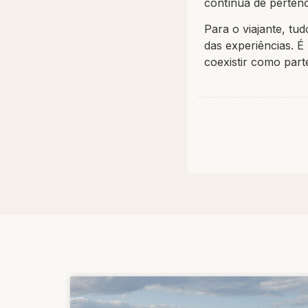
contínua de perten
Para o viajante, tud
das experiências. 
coexistir como par