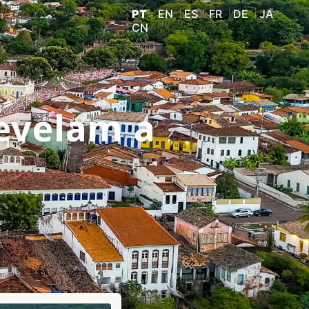
PT
EN
ES
FR
DE
JA
CN
evelam a