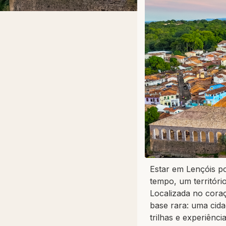
Estar em Lençóis po
tempo, um territóri
Localizada no cora
base rara: uma cida
trilhas e experiênc