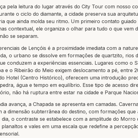
a pela leitura do lugar através do City Tour com nosso co
ante o ciclo do diamante, a cidade preserva sua arquitetu
a que ainda molda seu ritmo. Um primeiro contato guiado 
nas contextual, ele organiza o olhar para tudo o que vem 
 não se separam.
erenciais de Lençóis é a proximidade imediata com a natu
a, o urbano se dissolve em formações de quartzito, rios 
 que conduzem a experiências essenciais. Lugares como o 
ba e o Ribeirão do Meio exigem deslocamento a pé, entre 2
do Hotel (Centro Histórico), oferecem uma introdução prec
 pedra, água e tempo em equilíbrio. Esse tipo de acesso dire
tório, não há ruptura entre estar na cidade e Parque Nacion
adia avança, a Chapada se apresenta em camadas. Caver
m a dimensão subterrânea do destino, com formações que
dia, o contraste se estabelece com a amplitude do Morro d
a planaltos e vales em uma escala que redefine a percepçã
ensorial.