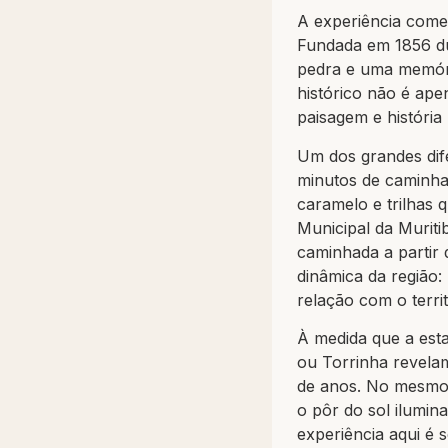
A experiência começ
Fundada em 1856 dur
pedra e uma memóri
histórico não é ape
paisagem e história
Um dos grandes dif
minutos de caminhad
caramelo e trilhas
Municipal da Muriti
caminhada a partir 
dinâmica da região:
relação com o terri
À medida que a est
ou Torrinha revela
de anos. No mesmo 
o pôr do sol ilumin
experiência aqui é s