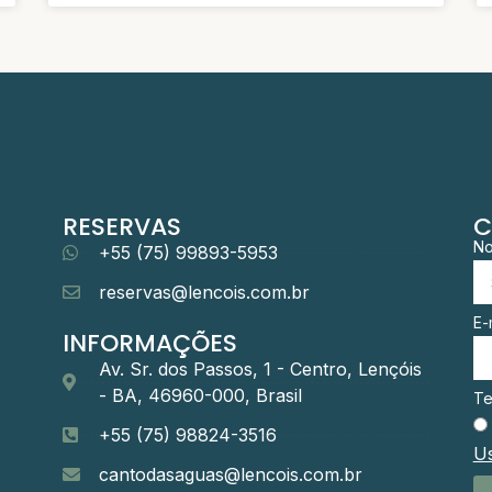
RESERVAS
C
N
+55 (75) 99893-5953
reservas@lencois.com.br
E-
INFORMAÇÕES
Av. Sr. dos Passos, 1 - Centro, Lençóis
- BA, 46960-000, Brasil
Te
+55 (75) 98824-3516
Us
cantodasaguas@lencois.com.br