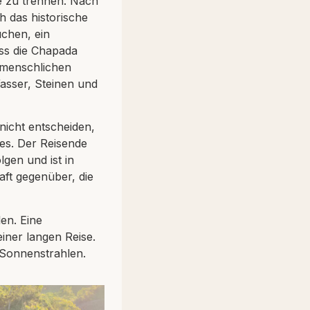
ie zu trennen. Nach
 das historische
chen, ein
ass die Chapada
m menschlichen
asser, Steinen und
icht entscheiden,
des. Der Reisende
gen und ist in
ft gegenüber, die
en. Eine
iner langen Reise.
 Sonnenstrahlen.