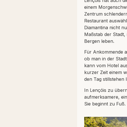
Lençóis hat auch di
einem Morgenschwi
Zentrum schlendern
Restaurant auswähl
Diamantina nicht nu
Maßstab der Stadt,
Bergen leben.
Für Ankommende aus
ob man in der Stadt
kann vom Hotel aus 
kurzer Zeit einem 
den Tag stillstehen l
In Lençóis zu übern
aufmerksamere, einf
Sie beginnt zu Fuß.