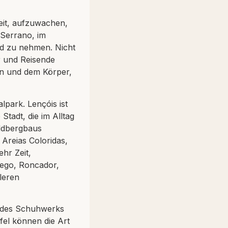
keit, aufzuwachen,
Serrano, im
ad zu nehmen. Nicht
er und Reisende
in und dem Körper,
lpark. Lençóis ist
Stadt, die im Alltag
oldbergbaus
Areias Coloridas,
hr Zeit,
sego, Roncador,
leren
l des Schuhwerks
fel können die Art