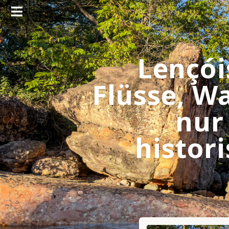
Lençói
Flüsse, W
nur
histor