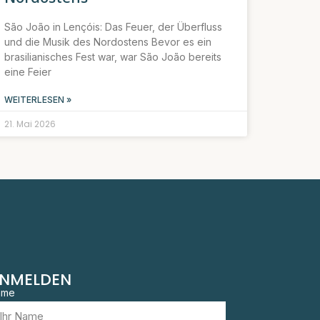
São João in Lençóis: Das Feuer, der Überfluss
und die Musik des Nordostens Bevor es ein
brasilianisches Fest war, war São João bereits
eine Feier
WEITERLESEN »
21. Mai 2026
NMELDEN
ame