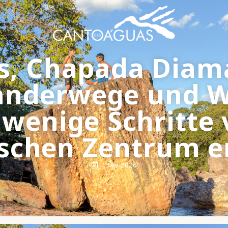
s, Chapada Diam
anderwege und W
 wenige Schritte
ischen Zentrum e
7. Mai 2026