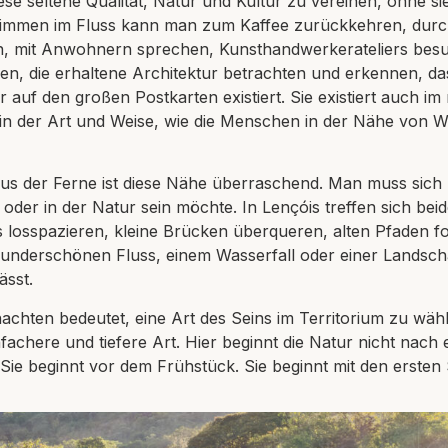
ese seltene Qualität, Natur und Kultur zu vereinen, ohne s
mmen im Fluss kann man zum Kaffee zurückkehren, durch
, mit Anwohnern sprechen, Kunsthandwerkerateliers besu
en, die erhaltene Architektur betrachten und erkennen, d
r auf den großen Postkarten existiert. Sie existiert auch i
 in der Art und Weise, wie die Menschen in der Nähe von W
 der Ferne ist diese Nähe überraschend. Man muss sich n
 oder in der Natur sein möchte. In Lençóis treffen sich bei
losspazieren, kleine Brücken überqueren, alten Pfaden fol
wunderschönen Fluss, einem Wasserfall oder einer Landscha
ässt.
achten bedeutet, eine Art des Seins im Territorium zu wähl
achere und tiefere Art. Hier beginnt die Natur nicht nach e
 Sie beginnt vor dem Frühstück. Sie beginnt mit den ersten