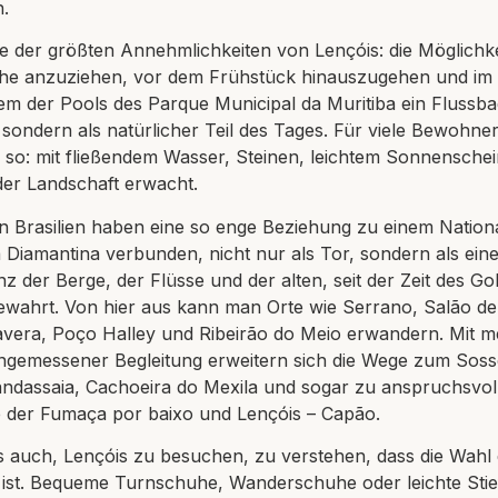
n.
 eine der größten Annehmlichkeiten von Lençóis: die Möglich
e anzuziehen, vor dem Frühstück hinauszugehen und im 
nem der Pools des Parque Municipal da Muritiba ein Flussb
, sondern als natürlicher Teil des Tages. Für viele Bewohn
 so: mit fließendem Wasser, Steinen, leichtem Sonnensche
er Landschaft erwacht.
n Brasilien haben eine so enge Beziehung zu einem Nationa
 Diamantina verbunden, nicht nur als Tor, sondern als eine 
nz der Berge, der Flüsse und der alten, seit der Zeit des G
ewahrt. Von hier aus kann man Orte wie Serrano, Salão de 
avera, Poço Halley und Ribeirão do Meio erwandern. Mit me
ngemessener Begleitung erweitern sich die Wege zum Sos
ndassaia, Cachoeira do Mexila und sogar zu anspruchsvol
der Fumaça por baixo und Lençóis – Capão.
s auch, Lençóis zu besuchen, zu verstehen, dass die Wah
s ist. Bequeme Turnschuhe, Wanderschuhe oder leichte Stie