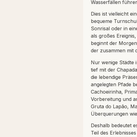
Wasserfällen führe
Dies ist vielleicht
bequeme Turnschuh
Sonrisal oder in ei
als großes Ereignis
beginnt der Morgen
der zusammen mit d
Nur wenige Städte i
tief mit der Chapada
die lebendige Präse
angelegten Pfade b
Cachoeirinha, Prim
Vorbereitung und a
Gruta do Lapão, Ma
Überquerungen wie 
Deshalb bedeutet e
Teil des Erlebnisse