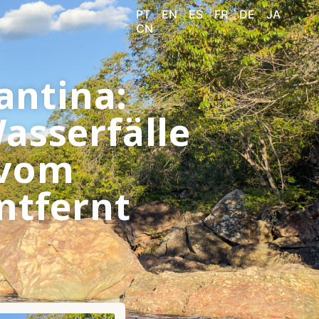
PT
EN
ES
FR
DE
JA
CN
antina:
asserfälle
 vom
ntfernt