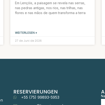
Em Lençóis, a paisagem se revela nas serras,
nas pedras antigas, nos rios, nas trilhas, nas
flores e nas mãos de quem transforma a terra
WEITERLESEN »
27 de Juni de 2026
RESERVIERUNGEN
A
N
+55 (75) 99893-5953
en