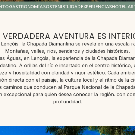
ENTO
GASTRONOMÍA
SOSTENIBILIDAD
EXPERIENCIAS
HOTEL AR
A VERDADERA AVENTURA ES INTERI
 Lençóis, la Chapada Diamantina se revela en una escala ra
Montañas, valles, ríos, senderos y ciudades históricas.
as Águas, en Lençóis, la experiencia de la Chapada Diama
stino. A orillas del río e insertado en el centro histórico, e
leza y hospitalidad con claridad y rigor estético. Cada ambi
ión directa con el paisaje, la cultura local y el ritmo de la c
s caminos que conducen al Parque Nacional de la Chapada 
n excepcional para quien desea conocer la región.
con com
profundidad.