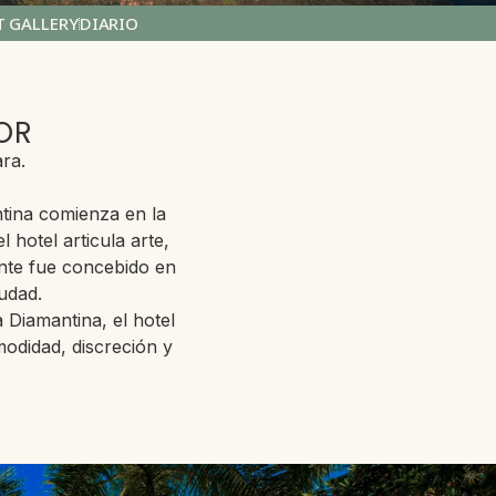
T GALLERY
DIARIO
OR
ra.
ntina comienza en la
l hotel articula arte,
ente fue concebido en
iudad.
Diamantina, el hotel
odidad, discreción y