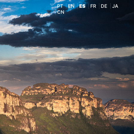
PT
EN
ES
FR
DE
JA
CN