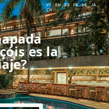
PT
EN
ES
FR
DE
JA
CN
Chapada
óis es la
iaje?