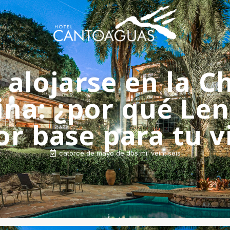
alojarse en la 
na: ¿por qué Lenç
r base para tu v
catorce de mayo de dos mil veintiséis