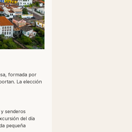
nsa, formada por
portan. La elección
s y senderos
xcursión del día
cada pequeña