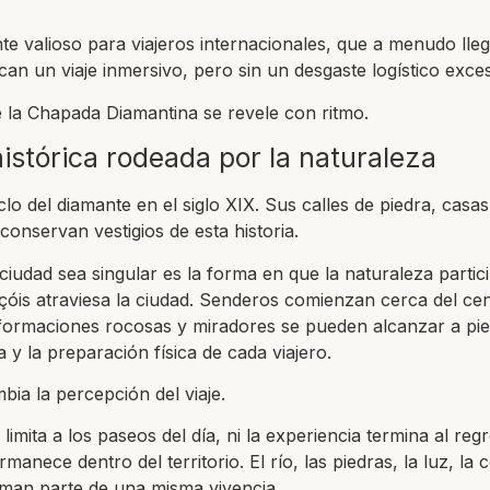
te valioso para viajeros internacionales, que a menudo ll
can un viaje inmersivo, pero sin un desgaste logístico exces
 la Chapada Diamantina se revele con ritmo.
istórica rodeada por la naturaleza
clo del diamante en el siglo XIX. Sus calles de piedra, casa
 conservan vestigios de esta historia.
iudad sea singular es la forma en que la naturaleza partici
nçóis atraviesa la ciudad. Senderos comienzan cerca del cen
 formaciones rocosas y miradores se pueden alcanzar a pie
a y la preparación física de cada viajero.
bia la percepción del viaje.
limita a los paseos del día, ni la experiencia termina al regr
rmanece dentro del territorio. El río, las piedras, la luz, la 
rman parte de una misma vivencia.