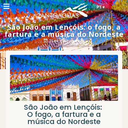
PT ▾
São João em Lençóis: o fogo, a
fartura e a música do Nordeste
21 de maio de 2026
São João em Lençóis:
O fogo, a fartura e a
música do Nordeste